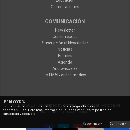
Educación
Colaboraciones
COMUNICACIÓN
Newsletter
Comunicados
Suscripción al Newsletter
Noticias
Enlaces
Agenda
Audiovisuales
La FMAB en los medios
USO DE COOKIES
FMAB
© 2023
·
Developed by
Ixotype
·
Aviso legal
·
Política de
Este sitio web utiliza cookies. Si continúas navegando consideramos que
aceptas su uso. Para más información, puedes ver nuestra política de
privacidad
·
Política de cookies
privacidad y cookies.
Saber más »
Continuar »