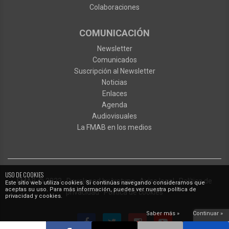
Colaboraciones
COMUNICACIÓN
Newsletter
Comunicados
Suscripción al Newsletter
Noticias
Enlaces
Agenda
Audiovisuales
La FMAB en los medios
USO DE COOKIES
FMAB
© 2023
·
Developed by
Ixotype
·
Aviso legal
·
Política de
Este sitio web utiliza cookies. Si continúas navegando consideramos que
aceptas su uso. Para más información, puedes ver nuestra política de
privacidad
·
Política de cookies
privacidad y cookies.
Saber más »
Continuar »