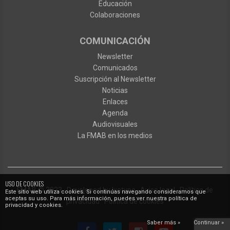
Educación
Colaboraciones
COMUNICACIÓN
Newsletter
Comunicados
Suscripción al Newsletter
Noticias
Enlaces
Agenda
Audiovisuales
La FMAB en los medios
USO DE COOKIES
FMAB
© 2023
·
Developed by
Ixotype
·
Aviso legal
·
Política de
Este sitio web utiliza cookies. Si continúas navegando consideramos que
aceptas su uso. Para más información, puedes ver nuestra política de
privacidad
·
Política de cookies
privacidad y cookies.
Saber más »
Continuar »