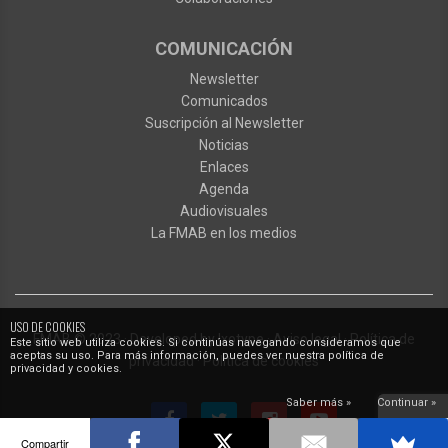
COMUNICACIÓN
Newsletter
Comunicados
Suscripción al Newsletter
Noticias
Enlaces
Agenda
Audiovisuales
La FMAB en los medios
USO DE COOKIES
FMAB
© 2023
·
Developed by
Ixotype
·
Aviso legal
·
Política de
Este sitio web utiliza cookies. Si continúas navegando consideramos que
aceptas su uso. Para más información, puedes ver nuestra política de
privacidad
·
Política de cookies
privacidad y cookies.
Saber más »
Continuar »
Compartir