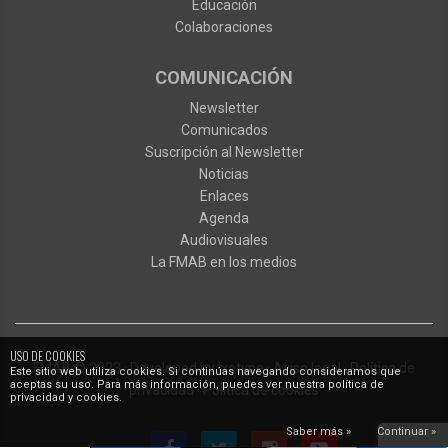
Educación
Colaboraciones
COMUNICACIÓN
Newsletter
Comunicados
Suscripción al Newsletter
Noticias
Enlaces
Agenda
Audiovisuales
La FMAB en los medios
USO DE COOKIES
FMAB
© 2023
·
Developed by
Ixotype
·
Aviso legal
·
Política de
Este sitio web utiliza cookies. Si continúas navegando consideramos que
aceptas su uso. Para más información, puedes ver nuestra política de
privacidad
·
Política de cookies
privacidad y cookies.
Saber más »
Continuar »