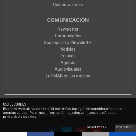
Colaboraciones
COMUNICACIÓN
Newsletter
Comunicados
Suscripción al Newsletter
Noticias
Enlaces
Agenda
Audiovisuales
La FMAB en los medios
USO DE COOKIES
FMAB
© 2023
·
Developed by
Ixotype
·
Aviso legal
·
Política de
Este sitio web utiliza cookies. Si continúas navegando consideramos que
aceptas su uso. Para más información, puedes ver nuestra política de
privacidad
·
Política de cookies
privacidad y cookies.
Saber más »
Continuar »