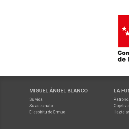
MIGUEL ÁNGEL BLANCO
LA FU
Su vida
Patrono
Su asesinato
Objetivo
El espíritu de Ermua
Hazte a