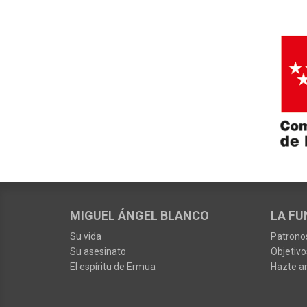
MIGUEL ÁNGEL BLANCO
LA FU
Su vida
Patrono
Su asesinato
Objetivo
El espíritu de Ermua
Hazte a