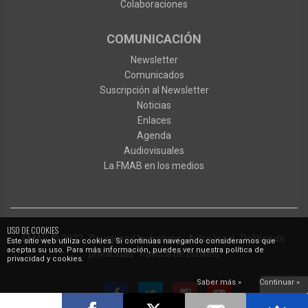
Colaboraciones
COMUNICACIÓN
Newsletter
Comunicados
Suscripción al Newsletter
Noticias
Enlaces
Agenda
Audiovisuales
La FMAB en los medios
USO DE COOKIES
FMAB
© 2023
·
Developed by
Ixotype
·
Aviso legal
·
Política de
Este sitio web utiliza cookies. Si continúas navegando consideramos que
aceptas su uso. Para más información, puedes ver nuestra política de
privacidad
·
Política de cookies
privacidad y cookies.
Saber más »
Continuar »