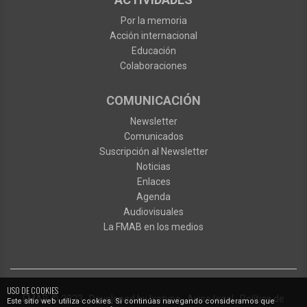
Por la memoria
Acción internacional
Educación
Colaboraciones
COMUNICACIÓN
Newsletter
Comunicados
Suscripción al Newsletter
Noticias
Enlaces
Agenda
Audiovisuales
La FMAB en los medios
USO DE COOKIES
FMAB
© 2023
·
Developed by
Ixotype
·
Aviso legal
·
Política de
Este sitio web utiliza cookies. Si continúas navegando consideramos que