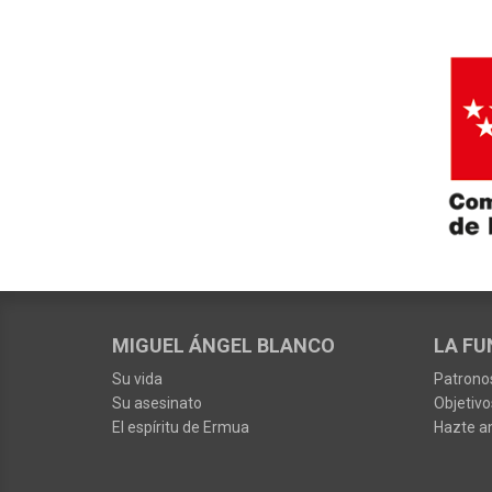
MIGUEL ÁNGEL BLANCO
LA FU
Su vida
Patrono
Su asesinato
Objetivo
El espíritu de Ermua
Hazte a