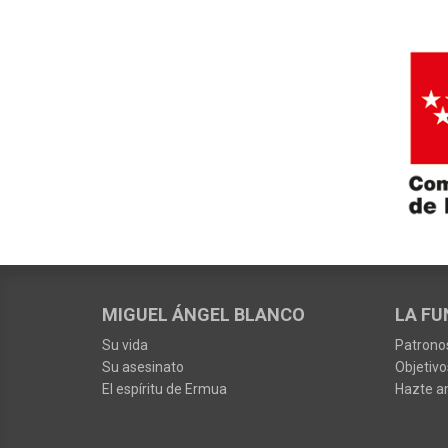
MIGUEL ÁNGEL BLANCO
LA FU
Su vida
Patrono
Su asesinato
Objetivo
El espíritu de Ermua
Hazte a