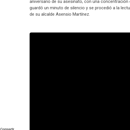
aniversario de su asesinato, con una concentración 
guardó un minuto de silencio y se procedió a la lect
de su alcalde Asensio Martínez.
Compartir