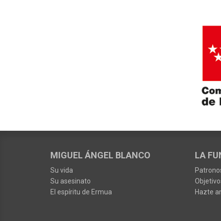
MIGUEL ÁNGEL BLANCO
LA FU
Su vida
Patrono
Su asesinato
Objetivo
El espíritu de Ermua
Hazte a