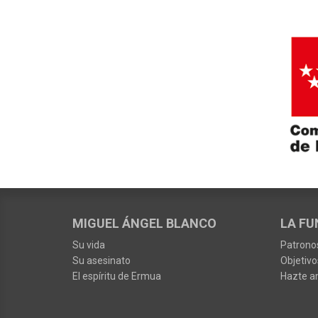
MIGUEL ÁNGEL BLANCO
LA FU
Su vida
Patrono
Su asesinato
Objetivo
El espíritu de Ermua
Hazte a