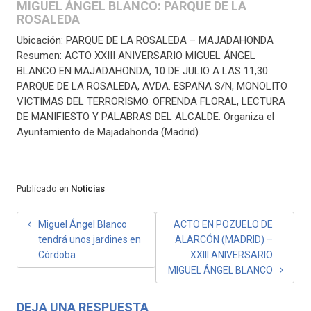
MIGUEL ÁNGEL BLANCO: PARQUE DE LA
ROSALEDA
Ubicación: PARQUE DE LA ROSALEDA – MAJADAHONDA
Resumen: ACTO XXIII ANIVERSARIO MIGUEL ÁNGEL
BLANCO EN MAJADAHONDA, 10 DE JULIO A LAS 11,30.
PARQUE DE LA ROSALEDA, AVDA. ESPAÑA S/N, MONOLITO
VICTIMAS DEL TERRORISMO. OFRENDA FLORAL, LECTURA
DE MANIFIESTO Y PALABRAS DEL ALCALDE. Organiza el
Ayuntamiento de Majadahonda (Madrid).
Publicado en
Noticias
NAVEGACIÓN
Miguel Ángel Blanco
ACTO EN POZUELO DE
tendrá unos jardines en
ALARCÓN (MADRID) –
DE
Córdoba
XXIII ANIVERSARIO
ENTRADAS
MIGUEL ÁNGEL BLANCO
DEJA UNA RESPUESTA