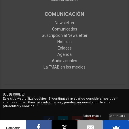
COMUNICACIÓN
Newsletter
Comunicados
Suscripción al Newsletter
Noticias
Enlaces
Agenda
Audiovisuales
La FMAB en los medios
USO DE COOKIES
FMAB
© 2023
·
Developed by
Ixotype
·
Aviso legal
·
Política de
Este sitio web utiliza cookies. Si continúas navegando consideramos que
aceptas su uso. Para más información, puedes ver nuestra política de
privacidad
·
Política de cookies
privacidad y cookies.
Saber más »
Continuar »
Compartir