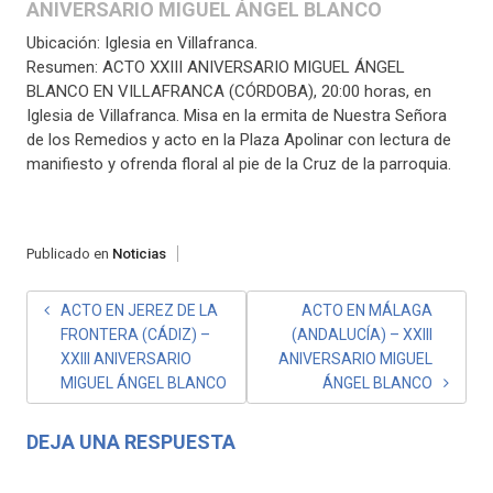
ANIVERSARIO MIGUEL ÁNGEL BLANCO
Ubicación: Iglesia en Villafranca.
Resumen: ACTO XXIII ANIVERSARIO MIGUEL ÁNGEL
BLANCO EN VILLAFRANCA (CÓRDOBA), 20:00 horas, en
Iglesia de Villafranca. Misa en la ermita de Nuestra Señora
de los Remedios y acto en la Plaza Apolinar con lectura de
manifiesto y ofrenda floral al pie de la Cruz de la parroquia.
Publicado en
Noticias
NAVEGACIÓN
ACTO EN JEREZ DE LA
ACTO EN MÁLAGA
FRONTERA (CÁDIZ) –
(ANDALUCÍA) – XXIII
DE
XXIII ANIVERSARIO
ANIVERSARIO MIGUEL
ENTRADAS
MIGUEL ÁNGEL BLANCO
ÁNGEL BLANCO
DEJA UNA RESPUESTA