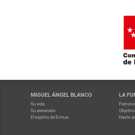
MIGUEL ÁNGEL BLANCO
LA FU
Su vida
Patrono
Su asesinato
Objetivo
El espíritu de Ermua
Hazte a