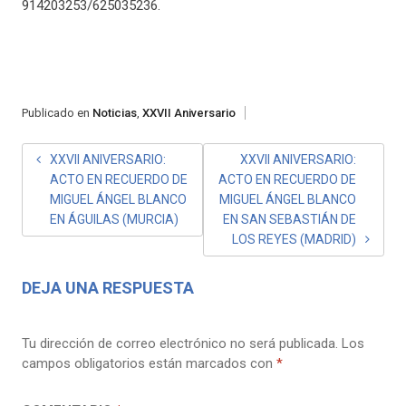
914203253/625035236.
Publicado en
Noticias
,
XXVII Aniversario
NAVEGACIÓN
XXVII ANIVERSARIO:
XXVII ANIVERSARIO:
ACTO EN RECUERDO DE
ACTO EN RECUERDO DE
DE
MIGUEL ÁNGEL BLANCO
MIGUEL ÁNGEL BLANCO
ENTRADAS
EN ÁGUILAS (MURCIA)
EN SAN SEBASTIÁN DE
LOS REYES (MADRID)
DEJA UNA RESPUESTA
Tu dirección de correo electrónico no será publicada.
Los
campos obligatorios están marcados con
*