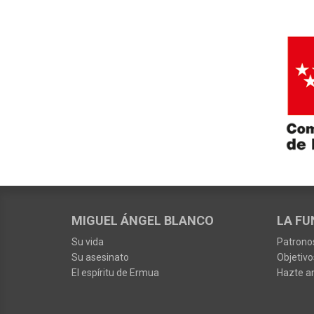
MIGUEL ÁNGEL BLANCO
LA FU
Su vida
Patrono
Su asesinato
Objetivo
El espíritu de Ermua
Hazte a