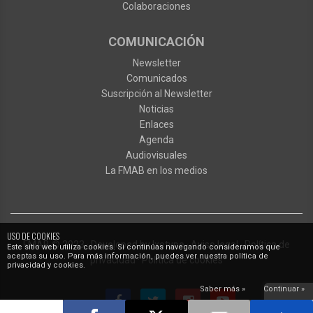
Colaboraciones
COMUNICACIÓN
Newsletter
Comunicados
Suscripción al Newsletter
Noticias
Enlaces
Agenda
Audiovisuales
La FMAB en los medios
USO DE COOKIES
FMAB
© 2023
·
Developed by
Ixotype
·
Aviso legal
·
Política de
Este sitio web utiliza cookies. Si continúas navegando consideramos que
aceptas su uso. Para más información, puedes ver nuestra política de
privacidad
·
Política de cookies
privacidad y cookies.
Saber más »
Continuar »