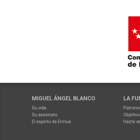
MIGUEL ÁNGEL BLANCO
LA FU
Su vida
Patrono
Su asesinato
Objetivo
El espíritu de Ermua
Hazte a