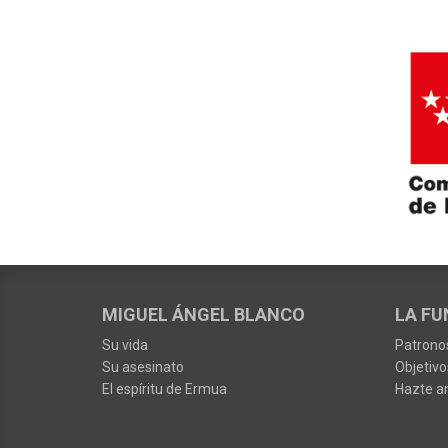
MIGUEL ÁNGEL BLANCO
LA FU
Su vida
Patrono
Su asesinato
Objetivo
El espíritu de Ermua
Hazte a