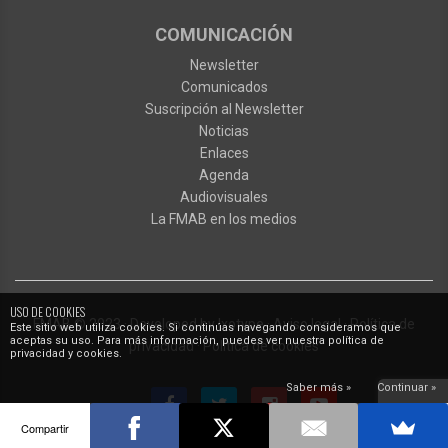
COMUNICACIÓN
Newsletter
Comunicados
Suscripción al Newsletter
Noticias
Enlaces
Agenda
Audiovisuales
La FMAB en los medios
USO DE COOKIES
FMAB
© 2023
·
Developed by
Ixotype
·
Aviso legal
·
Política de
Este sitio web utiliza cookies. Si continúas navegando consideramos que
aceptas su uso. Para más información, puedes ver nuestra política de
privacidad
·
Política de cookies
privacidad y cookies.
Saber más »
Continuar »
Compartir