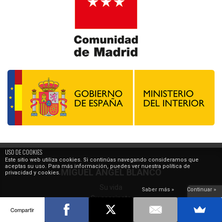
USO DE COOKIES
Este sitio web utiliza cookies. Si continúas navegando consideramos que
aceptas su uso. Para más información, puedes ver nuestra política de
MIGUEL ÁNGEL BLANCO
privacidad y cookies.
Su vida
Saber más »
Continuar »
Su asesinato
El espíritu de Ermua
Compartir