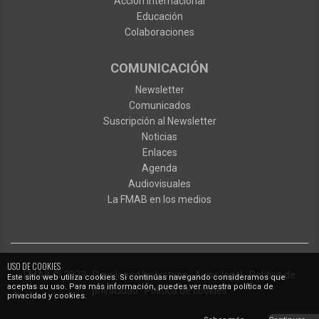
Acción internacional
Educación
Colaboraciones
COMUNICACIÓN
Newsletter
Comunicados
Suscripción al Newsletter
Noticias
Enlaces
Agenda
Audiovisuales
La FMAB en los medios
USO DE COOKIES
FMAB
© 2023
·
Developed by
Ixotype
·
Aviso legal
·
Política de
Este sitio web utiliza cookies. Si continúas navegando consideramos que
aceptas su uso. Para más información, puedes ver nuestra política de
privacidad
·
Política de cookies
privacidad y cookies.