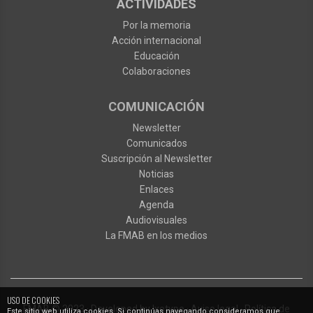
ACTIVIDADES
Por la memoria
Acción internacional
Educación
Colaboraciones
COMUNICACIÓN
Newsletter
Comunicados
Suscripción al Newsletter
Noticias
Enlaces
Agenda
Audiovisuales
La FMAB en los medios
NAVEGACIÓN
DE
USO DE COOKIES
FMAB
© 2023
·
Developed by
Ixotype
·
Aviso legal
·
Política de
Este sitio web utiliza cookies. Si continúas navegando consideramos que