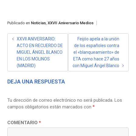
Publicado en
Noticias
,
XXVII Aniversario Medios
NAVEGACIÓN
XXVII ANIVERSARIO:
Feijóo apela a la unión
ACTO EN RECUERDO DE
de los españoles contra
DE
MIGUEL ÁNGEL BLANCO
el «blanqueamiento» de
ENTRADAS
EN LOS MOLINOS
ETA como hace 27 años
(MADRID)
con Miguel Ángel Blanco
DEJA UNA RESPUESTA
Tu dirección de correo electrónico no será publicada.
Los
campos obligatorios están marcados con
*
COMENTARIO
*