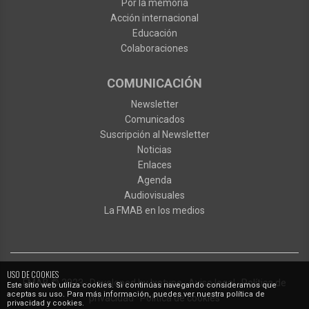
Por la memoria
Acción internacional
Educación
Colaboraciones
COMUNICACIÓN
Newsletter
Comunicados
Suscripción al Newsletter
Noticias
Enlaces
Agenda
Audiovisuales
La FMAB en los medios
USO DE COOKIES
FMAB
© 2023
·
Developed by
Ixotype
·
Aviso legal
·
Política de
Este sitio web utiliza cookies. Si continúas navegando consideramos que
aceptas su uso. Para más información, puedes ver nuestra política de
privacidad
·
Política de cookies
privacidad y cookies.