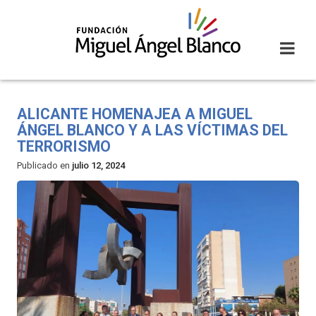
Skip
to
content
ALICANTE HOMENAJEA A MIGUEL
ÁNGEL BLANCO Y A LAS VÍCTIMAS DEL
TERRORISMO
Publicado en
julio 12, 2024