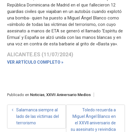
República Dominicana de Madrid en el que fallecieron 12
guardias civiles que viajaban en un autobús cuando explotó
una bomba- quien ha puesto a Miguel Ángel Blanco como
«símbolo de todas las víctimas del terrorismo, con cuyo
asesinato a manos de ETA se generó el llamado ‘Espíritu de
Ermua’ y España se alzó unida con las manos blancas y en
una voz en contra de esta barbarie al grito de «Basta ya».
ALICANTE.ES (11/07/2024)
VER ARTÍCULO COMPLETO »
Publicado en
Noticias
,
XXVII Aniversario Medios
NAVEGACIÓN
Salamanca siempre al
Toledo recuerda a
lado de las víctimas del
Miguel Ángel Blanco en
DE
terrorismo
el XXVII aniversario de
ENTRADAS
su asesinato y reivindica