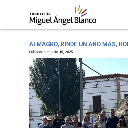
Skip
to
ALMAGRO, RINDE UN AÑO MÁS, HO
content
Publicado en
julio 15, 2025