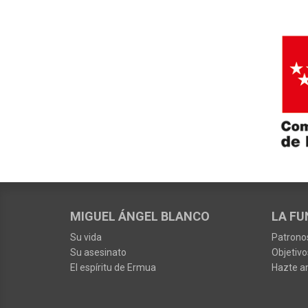
MIGUEL ÁNGEL BLANCO
LA FU
Su vida
Patrono
Su asesinato
Objetivo
El espíritu de Ermua
Hazte a