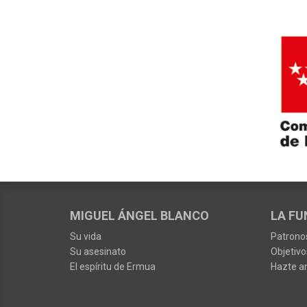
MIGUEL ÁNGEL BLANCO
LA FU
Su vida
Patrono
Su asesinato
Objetivo
El espíritu de Ermua
Hazte a