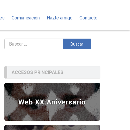
des
Comunicación
Hazte amigo
Contacto
Buscar:
ACCESOS PRINCIPALES