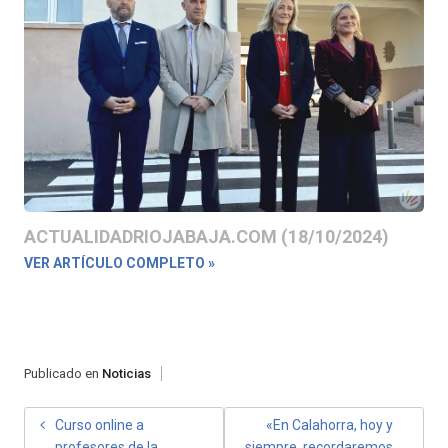
ACTUALIDADRIOJABAJA.COM (18/10/2024)
VER ARTÍCULO COMPLETO »
Publicado en
Noticias
NAVEGACIÓN
Curso online a
«En Calahorra, hoy y
profesores de la
siempre, recordaremos