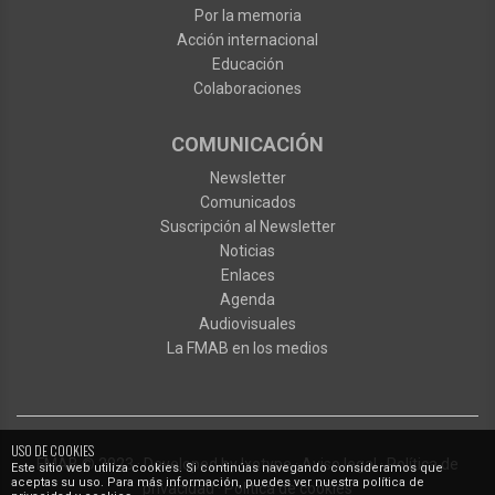
Por la memoria
Acción internacional
Educación
Colaboraciones
COMUNICACIÓN
Newsletter
Comunicados
Suscripción al Newsletter
Noticias
Enlaces
Agenda
Audiovisuales
La FMAB en los medios
USO DE COOKIES
FMAB
© 2023
·
Developed by
Ixotype
·
Aviso legal
·
Política de
Este sitio web utiliza cookies. Si continúas navegando consideramos que
aceptas su uso. Para más información, puedes ver nuestra política de
privacidad
·
Política de cookies