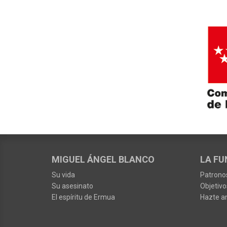
MIGUEL ÁNGEL BLANCO
LA FU
Su vida
Patrono
Su asesinato
Objetivo
El espíritu de Ermua
Hazte a