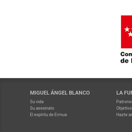
MIGUEL ÁNGEL BLANCO
LA FU
Su vida
Patrono
Su asesinato
Objetivo
El espíritu de Ermua
Hazte a