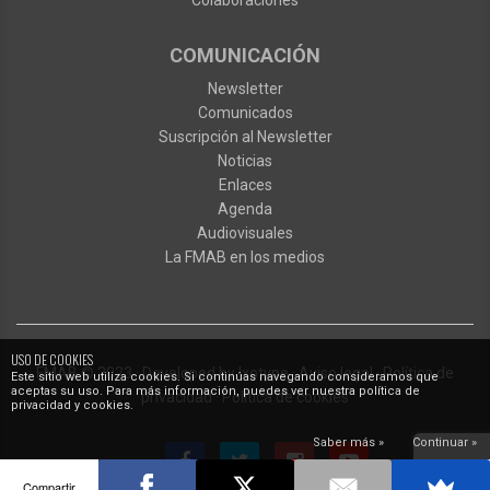
Colaboraciones
COMUNICACIÓN
Newsletter
Comunicados
Suscripción al Newsletter
Noticias
Enlaces
Agenda
Audiovisuales
La FMAB en los medios
USO DE COOKIES
FMAB
© 2023
·
Developed by
Ixotype
·
Aviso legal
·
Política de
Este sitio web utiliza cookies. Si continúas navegando consideramos que
aceptas su uso. Para más información, puedes ver nuestra política de
privacidad
·
Política de cookies
privacidad y cookies.
Saber más »
Continuar »
Compartir