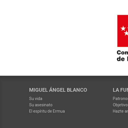
MIGUEL ÁNGEL BLANCO
LA FU
Su vida
Patrono
Su asesinato
Objetivo
El espíritu de Ermua
Hazte a