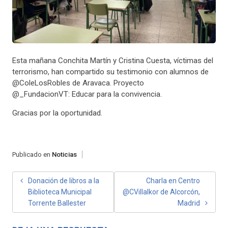
Esta mañana Conchita Martín y Cristina Cuesta, víctimas del
terrorismo, han compartido su testimonio con alumnos de
@ColeLosRobles de Aravaca. Proyecto
@_FundacionVT: Educar para la convivencia.
Gracias por la oportunidad.
Publicado en
Noticias
NAVEGACIÓN
Donación de libros a la
Charla en Centro
Biblioteca Municipal
@CVillalkor de Alcorcón,
DE
Torrente Ballester
Madrid
ENTRADAS