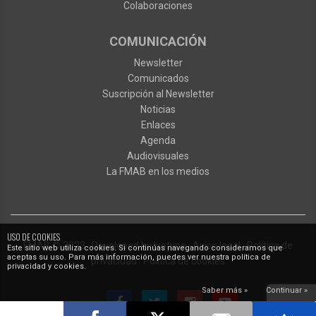
Colaboraciones
COMUNICACIÓN
Newsletter
Comunicados
Suscripción al Newsletter
Noticias
Enlaces
Agenda
Audiovisuales
La FMAB en los medios
USO DE COOKIES
FMAB
© 2023
·
Developed by
Ixotype
·
Aviso legal
·
Política de
Este sitio web utiliza cookies. Si continúas navegando consideramos que
aceptas su uso. Para más información, puedes ver nuestra política de
privacidad
·
Política de cookies
privacidad y cookies.
Saber más »
Continuar »