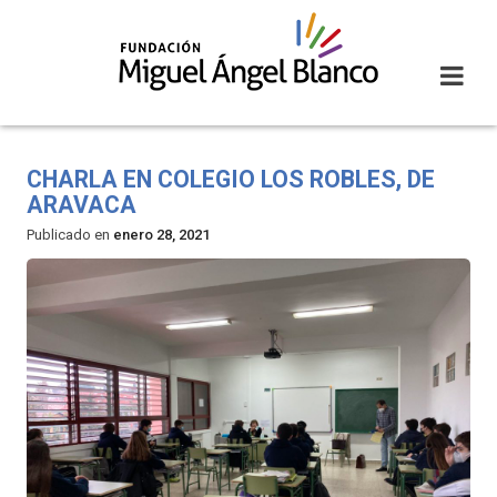
Skip
to
content
CHARLA EN COLEGIO LOS ROBLES, DE
ARAVACA
Publicado en
enero 28, 2021