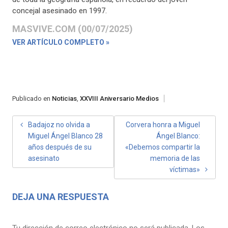
concejal asesinado en 1997.
MASVIVE.COM (00/07/2025)
VER ARTÍCULO COMPLETO »
Publicado en
Noticias
,
XXVIII Aniversario Medios
NAVEGACIÓN
Badajoz no olvida a
Corvera honra a Miguel
Miguel Ángel Blanco 28
Ángel Blanco:
DE
años después de su
«Debemos compartir la
ENTRADAS
asesinato
memoria de las
víctimas»
DEJA UNA RESPUESTA
Tu dirección de correo electrónico no será publicada.
Los