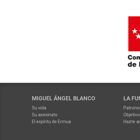
MIGUEL ÁNGEL BLANCO
LA FU
Su vida
Patrono
Su asesinato
Objetivo
El espíritu de Ermua
Hazte a