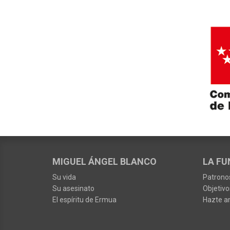
MIGUEL ÁNGEL BLANCO
LA FU
Su vida
Patrono
Su asesinato
Objetivo
El espíritu de Ermua
Hazte a