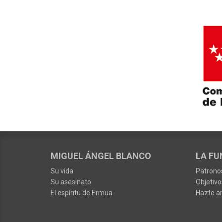
MIGUEL ÁNGEL BLANCO
LA FU
Su vida
Patrono
Su asesinato
Objetivo
El espíritu de Ermua
Hazte a