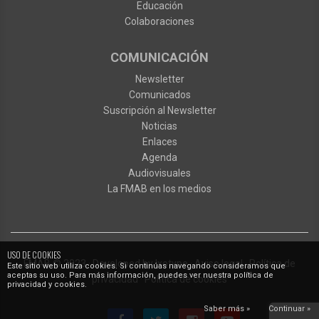
Educación
Colaboraciones
COMUNICACIÓN
Newsletter
Comunicados
Suscripción al Newsletter
Noticias
Enlaces
Agenda
Audiovisuales
La FMAB en los medios
USO DE COOKIES
FMAB
© 2023
·
Developed by
Ixotype
·
Aviso legal
·
Política de
Este sitio web utiliza cookies. Si continúas navegando consideramos que
aceptas su uso. Para más información, puedes ver nuestra política de
privacidad
·
Política de cookies
privacidad y cookies.
Saber más »
Continuar »