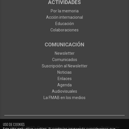
ACTIVIDADES
Por la memoria
Acción internacional
Educación
Colaboraciones
COMUNICACIÓN
Newsletter
Comunicados
Suscripción al Newsletter
Noticias
Enlaces
Agenda
Audiovisuales
La FMAB en los medios
USO DE COOKIES
FMAB
© 2023
·
Developed by
Ixotype
·
Aviso legal
·
Política de
Este sitio web utiliza cookies. Si continúas navegando consideramos que