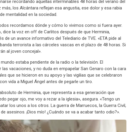
onarse recordando aquellas interminables 48 horas del verano del
más, los Alcántara reflejan esa angustia, ese dolor y esa rabia
de mentalidad en la sociedad.
odos recordamos dónde y cómo lo vivimos como si fuera ayer.
, dice la voz en off de Carlitos después de que Herminia,
és de un avance informativo del Telediario de TVE. «ETA pide al
anda terrorista a las cárceles vascas en el plazo de 48 horas. Si
n al joven concejal».
mundo estaba pendiente de la radio o la televisión. El
ar las vacaciones, y no duda en empapelar San Genaro con la cara
les que se hicieron en su apoyo y las vigilias que se celebraron
on vida a Miguel Ángel antes de pegarle un tiro.
absoluto de Herminia, que representa a esa generación que
edo pegar ojo, me voy a rezar a la iglesia», asegura. «Tengo un
tar los unos a los otros. La guerra de Marruecos, la Guerra Civil,
de asesinos. ¡Dios mío! ¿Cuándo se va a acabar tanto odio?».