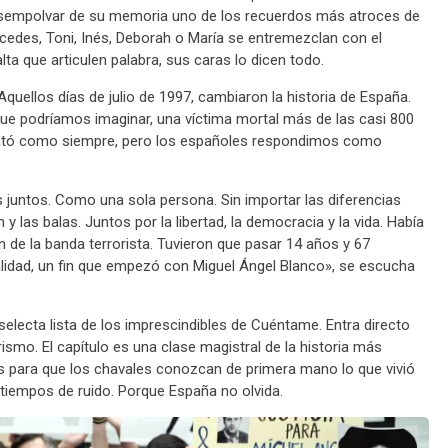
desempolvar de su memoria uno de los recuerdos más atroces de
cedes, Toni, Inés, Deborah o María se entremezclan con el
lta que articulen palabra, sus caras lo dicen todo.
quellos días de julio de 1997, cambiaron la historia de España.
ue podríamos imaginar, una víctima mortal más de las casi 800
 mató como siempre, pero los españoles respondimos como
os juntos. Como una sola persona. Sin importar las diferencias
n y las balas. Juntos por la libertad, la democracia y la vida. Había
fin de la banda terrorista. Tuvieron que pasar 14 años y 67
alidad, un fin que empezó con Miguel Ángel Blanco», se escucha
selecta lista de los imprescindibles de Cuéntame. Entra directo
ismo. El capítulo es una clase magistral de la historia más
tos para que los chavales conozcan de primera mano lo que vivió
s tiempos de ruido. Porque España no olvida.