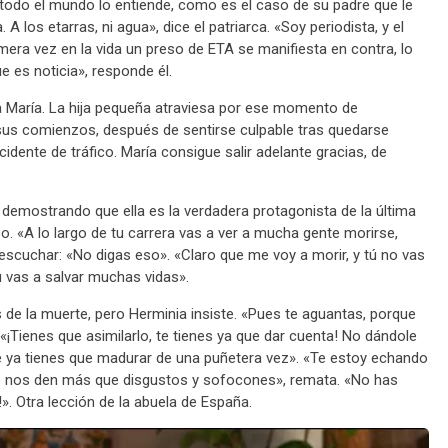
o todo el mundo lo entiende, como es el caso de su padre que le
A los etarras, ni agua», dice el patriarca. «Soy periodista, y el
mera vez en la vida un preso de ETA se manifiesta en contra, lo
e es noticia», responde él.
a María. La hija pequeña atraviesa por ese momento de
sus comienzos, después de sentirse culpable tras quedarse
dente de tráfico. María consigue salir adelante gracias, de
 demostrando que ella es la verdadera protagonista de la última
o. «A lo largo de tu carrera vas a ver a mucha gente morirse,
e escuchar: «No digas eso». «Claro que me voy a morir, y tú no vas
ú vas a salvar muchas vidas».
 de la muerte, pero Herminia insiste. «Pues te aguantas, porque
: «¡Tienes que asimilarlo, te tienes ya que dar cuenta! No dándole
que ya tienes que madurar de una puñetera vez». «Te estoy echando
no nos den más que disgustos y sofocones», remata. «No has
. Otra lección de la abuela de España.