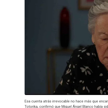
Esa cuenta atrás irrevocable no hace más que enca
Totorika, confirmó que Miguel Ángel Blanco había s