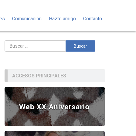
des
Comunicación
Hazte amigo
Contacto
Buscar:
ACCESOS PRINCIPALES