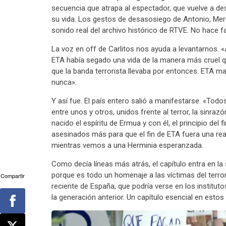
secuencia que atrapa al espectador, que vuelve a 
su vida. Los gestos de desasosiego de Antonio, Mer
sonido real del archivo histórico de RTVE. No hace fa
La voz en off de Carlitos nos ayuda a levantarnos. «A
ETA había segado una vida de la manera más cruel q
que la banda terrorista llevaba por entonces. ETA
nunca».
Y así fue. El país entero salió a manifestarse. «Tod
entre unos y otros, unidos frente al terror, la sinrazó
nacido el espíritu de Ermua y con él, el principio del 
asesinados más para que el fin de ETA fuera una re
mientras vemos a una Herminia esperanzada.
Como decía líneas más atrás, el capítulo entra en la 
porque es todo un homenaje a las víctimas del terror
Compartir
reciente de España, que podría verse en los institu
la generación anterior. Un capítulo esencial en esto