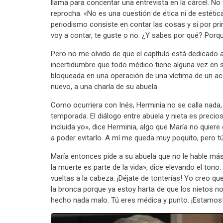
llama para concentar una entrevista en la cárcel. N
reprocha. «No es una cuestión de ética ni de estética. 
periodismo consiste en contar las cosas y si por pri
voy a contar, te guste o no. ¿Y sabes por qué? Porqu
Pero no me olvido de que el capítulo está dedicado 
incertidumbre que todo médico tiene alguna vez en 
bloqueada en una operación de una víctima de un acci
nuevo, a una charla de su abuela.
Como ocurriera con Inés, Herminia no se calla nada,
temporada. El diálogo entre abuela y nieta es precios
incluida yo», dice Herminia, algo que María no quier
a poder evitarlo. A mí me queda muy poquito, pero t
María entonces pide a su abuela que no le hable más
la muerte es parte de la vida», dice elevando el tono
vueltas a la cabeza. ¡Déjate de tonterías! Yo creo 
la bronca porque ya estoy harta de que los nietos 
hecho nada malo. Tú eres médica y punto. ¡Estamos!»