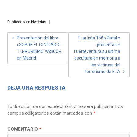
Publicado en
Noticias
NAVEGACIÓN
Presentación del libro:
El artista Toño Patallo
«SOBRE EL OLVIDADO
presenta en
DE
TERRORISMO VASCO»,
Fuerteventura su última
ENTRADAS
en Madrid
escultura en memoria a
las víctimas del
terrorismo de ETA
DEJA UNA RESPUESTA
Tu dirección de correo electrónico no será publicada.
Los
campos obligatorios están marcados con
*
COMENTARIO
*