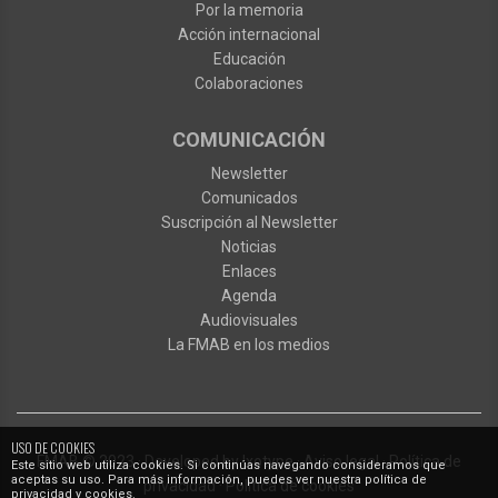
Por la memoria
Acción internacional
Educación
Colaboraciones
COMUNICACIÓN
Newsletter
Comunicados
Suscripción al Newsletter
Noticias
Enlaces
Agenda
Audiovisuales
La FMAB en los medios
USO DE COOKIES
FMAB
© 2023
·
Developed by
Ixotype
·
Aviso legal
·
Política de
Este sitio web utiliza cookies. Si continúas navegando consideramos que
aceptas su uso. Para más información, puedes ver nuestra política de
privacidad
·
Política de cookies
privacidad y cookies.