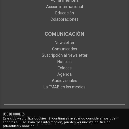
Por la memoria
Acción internacional
Educación
Colaboraciones
COMUNICACIÓN
Newsletter
Comunicados
Suscripción al Newsletter
Noticias
Enlaces
Agenda
Audiovisuales
La FMAB en los medios
USO DE COOKIES
FMAB
© 2023
·
Developed by
Ixotype
·
Aviso legal
·
Política de
Este sitio web utiliza cookies. Si continúas navegando consideramos que
aceptas su uso. Para más información, puedes ver nuestra política de
privacidad
·
Política de cookies
privacidad y cookies.