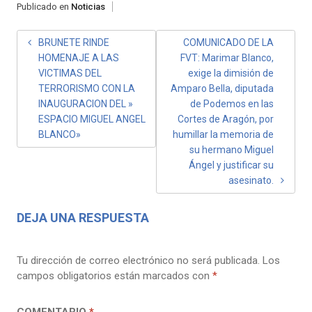
Publicado en
Noticias
NAVEGACIÓN
BRUNETE RINDE
COMUNICADO DE LA
HOMENAJE A LAS
FVT: Marimar Blanco,
DE
VICTIMAS DEL
exige la dimisión de
ENTRADAS
TERRORISMO CON LA
Amparo Bella, diputada
INAUGURACION DEL »
de Podemos en las
ESPACIO MIGUEL ANGEL
Cortes de Aragón, por
BLANCO»
humillar la memoria de
su hermano Miguel
Ángel y justificar su
asesinato.
DEJA UNA RESPUESTA
Tu dirección de correo electrónico no será publicada.
Los
campos obligatorios están marcados con
*
COMENTARIO
*