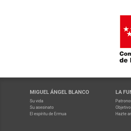
MIGUEL ÁNGEL BLANCO
LA FU
Su vida
Patrono
Su asesinato
Objetivo
El espíritu de Ermua
Hazte a