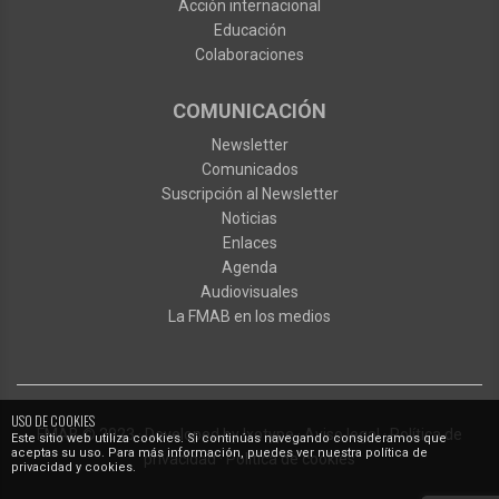
Acción internacional
Educación
Colaboraciones
COMUNICACIÓN
Newsletter
Comunicados
Suscripción al Newsletter
Noticias
Enlaces
Agenda
Audiovisuales
La FMAB en los medios
USO DE COOKIES
FMAB
© 2023
·
Developed by
Ixotype
·
Aviso legal
·
Política de
Este sitio web utiliza cookies. Si continúas navegando consideramos que
aceptas su uso. Para más información, puedes ver nuestra política de
privacidad
·
Política de cookies
privacidad y cookies.